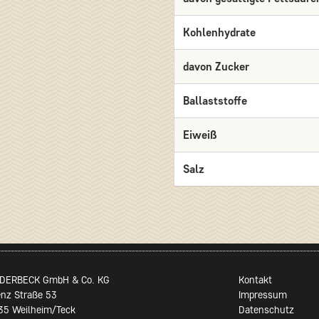
Kohlenhydrate
davon Zucker
Ballaststoffe
Eiweiß
Salz
DERBECK GmbH & Co. KG
Kontakt
enz Straße 53
Impressum
35 Weilheim/Teck
Datenschutz