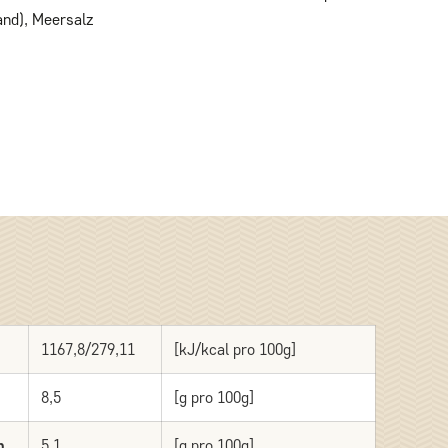
and), Meersalz
1167,8/279,11
[kJ/kcal pro 100g]
8,5
[g pro 100g]
n
5,1
[g pro 100g]