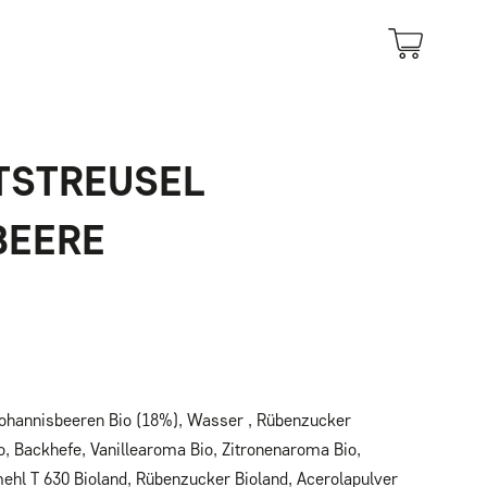
TSTREUSEL
BEERE
ohannisbeeren Bio (18%), Wasser , Rübenzucker
o, Backhefe, Vanillearoma Bio, Zitronenaroma Bio,
ehl T 630 Bioland, Rübenzucker Bioland, Acerolapulver