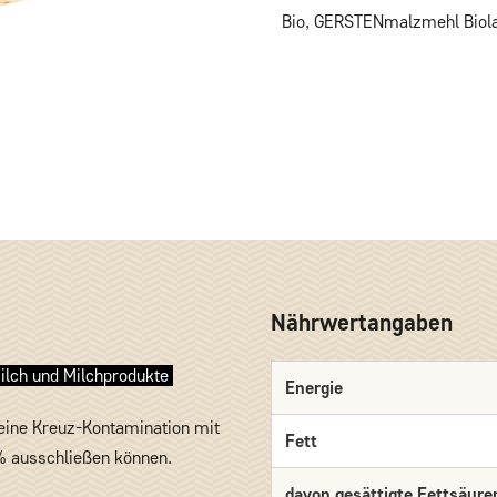
Bio, GERSTENmalzmehl Biol
Nährwertangaben
Milch und Milchprodukte
Energie
 eine Kreuz-Kontamination mit
Fett
% ausschließen können.
davon gesättigte Fettsäure