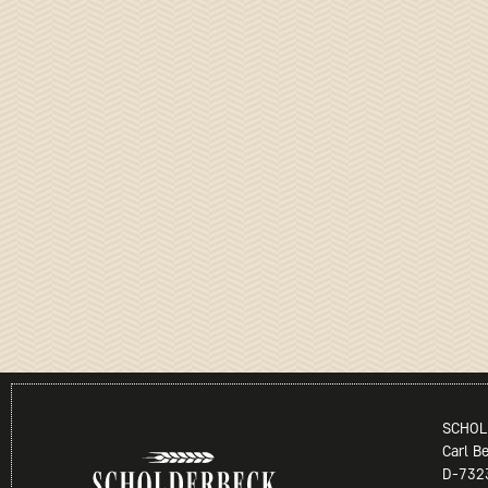
SCHOL
Carl B
D-732