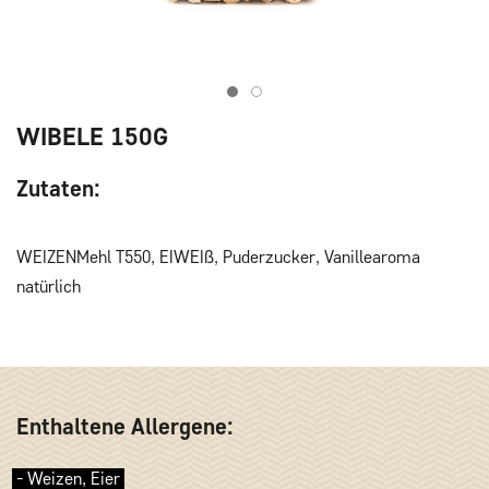
Item 1
Item 2
WIBELE 150G
Zutaten:
WEIZENMehl T550, EIWEIß, Puderzucker, Vanillearoma
natürlich
Enthaltene Allergene:
- Weizen, Eier