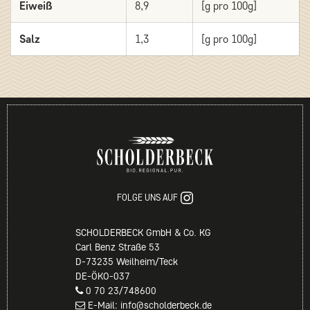
Eiweiß
8,9
[g pro 100g]
Salz
1,3
[g pro 100g]
FOLGE UNS AUF
SCHOLDERBECK GmbH & Co. KG
Carl Benz Straße 53
D-73235 Weilheim/Teck
DE-ÖKO-037
0 70 23/748600
E-Mail: info@scholderbeck.de