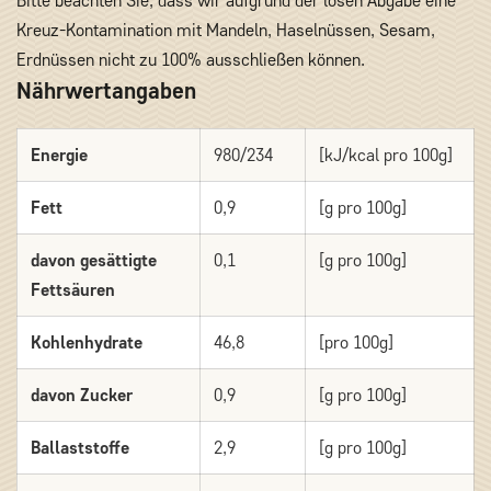
Bitte beachten Sie, dass wir aufgrund der losen Abgabe eine
Kreuz-Kontamination mit Mandeln, Haselnüssen, Sesam,
Erdnüssen nicht zu 100% ausschließen können.
Nährwertangaben
Energie
980/234
[kJ/kcal pro 100g]
Fett
0,9
[g pro 100g]
davon gesättigte
0,1
[g pro 100g]
Fettsäuren
Kohlenhydrate
46,8
[pro 100g]
davon Zucker
0,9
[g pro 100g]
Ballaststoffe
2,9
[g pro 100g]